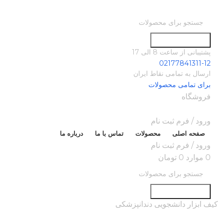
جستجو در سایت
پشتیبانی از ساعت 8 الی 17
02177841311-12
ارسال به تمامی نقاط ایران
برای تمامی محصولات
فروشگاه
ورود / فرم ثبت نام
صفحه اصلی
محصولات
تماس با ما
درباره ما
ورود / فرم ثبت نام
0
موارد
0
تومان
جستجو در سایت
کیف ابزار دانشجویی دندانپزشکی