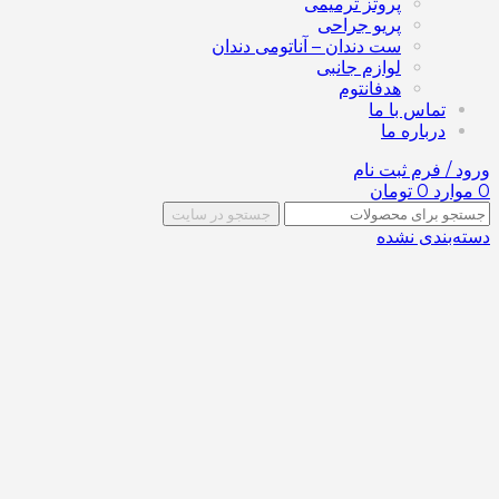
پروتز ترمیمی
پریو جراحی
ست دندان – آناتومی دندان
لوازم جانبی
هدفانتوم
تماس با ما
درباره ما
ورود / فرم ثبت نام
0
موارد
0
تومان
جستجو در سایت
دسته‌بندی نشده