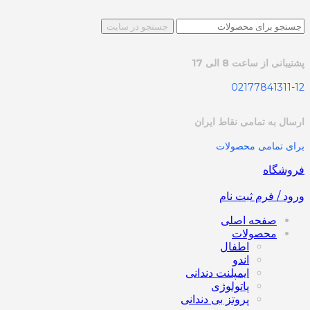
جستجو در سایت
پشتیبانی از ساعت 8 الی 17
02177841311-12
ارسال به تمامی نقاط ایران
برای تمامی محصولات
فروشگاه
ورود / فرم ثبت نام
صفحه اصلی
محصولات
اطفال
اندو
ایمپلنت دندانی
پاتولوژی
پروتز بی دندانی