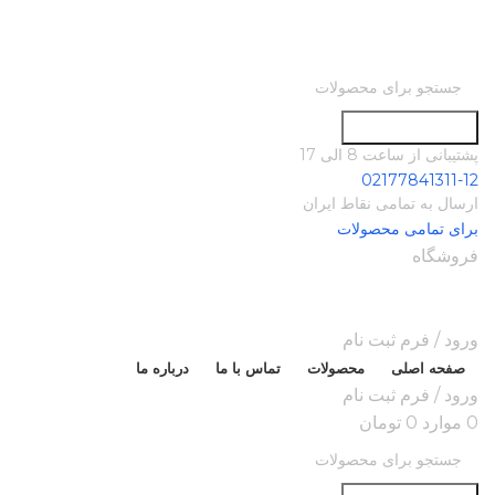
جستجو در سایت
پشتیبانی از ساعت 8 الی 17
02177841311-12
ارسال به تمامی نقاط ایران
برای تمامی محصولات
فروشگاه
ورود / فرم ثبت نام
صفحه اصلی
محصولات
تماس با ما
درباره ما
ورود / فرم ثبت نام
0
موارد
0
تومان