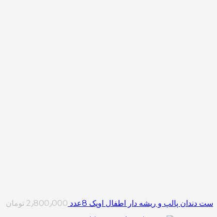
ست دندان پالپ و ریشه دار اطفال اوپک 8عدد
2٫800٫000
تومان