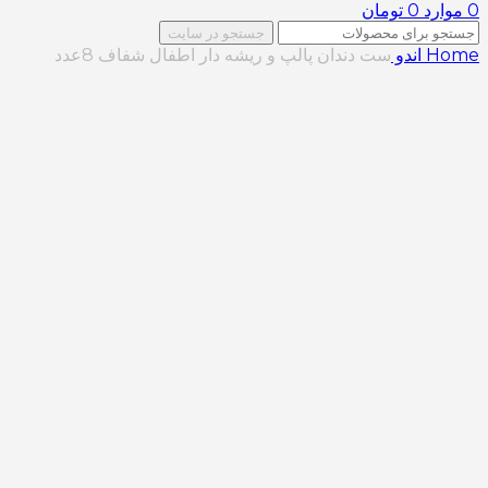
0
موارد
0
تومان
جستجو در سایت
Home
اندو
ست دندان پالپ و ریشه دار اطفال شفاف 8عدد