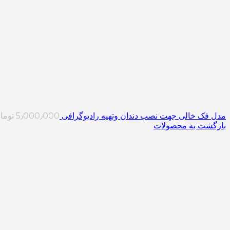
مدل فک خالی جهت نصب دندان وتهیه رادیوگرافی
5٫000٫000
توما
بازگشت به محصولات