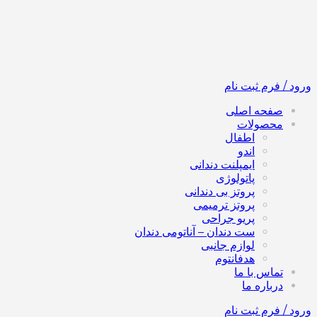
ورود / فرم ثبت نام
صفحه اصلی
محصولات
اطفال
اندو
ایمپلنت دندانی
پاتولوژی
پروتز بی دندانی
پروتز ترمیمی
پریو جراحی
ست دندان – آناتومی دندان
لوازم جانبی
هدفانتوم
تماس با ما
درباره ما
ورود / فرم ثبت نام