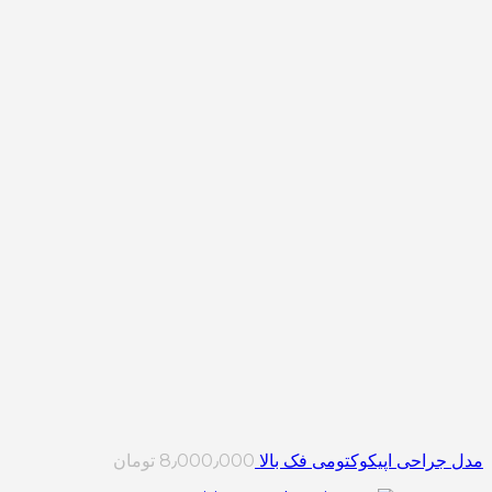
مدل جراحی اپیکوکتومی فک بالا
8٫000٫000
تومان