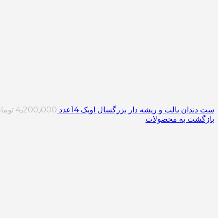
ست دندان پالپ و ریشه دار بزرگسال اوپک 14عدد
4٫200٫000
توما
بازگشت به محصولات