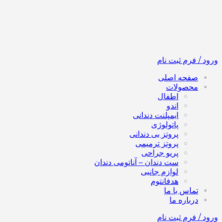
ورود / فرم ثبت نام
صفحه اصلی
محصولات
اطفال
اندو
ایمپلنت دندانی
پاتولوژی
پروتز بی دندانی
پروتز ترمیمی
پریو جراحی
ست دندان – آناتومی دندان
لوازم جانبی
هدفانتوم
تماس با ما
درباره ما
ورود / فرم ثبت نام