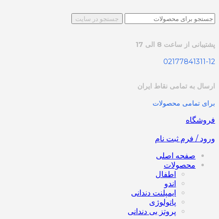
جستجو در سایت
پشتیبانی از ساعت 8 الی 17
02177841311-12
ارسال به تمامی نقاط ایران
برای تمامی محصولات
فروشگاه
ورود / فرم ثبت نام
صفحه اصلی
محصولات
اطفال
اندو
ایمپلنت دندانی
پاتولوژی
پروتز بی دندانی