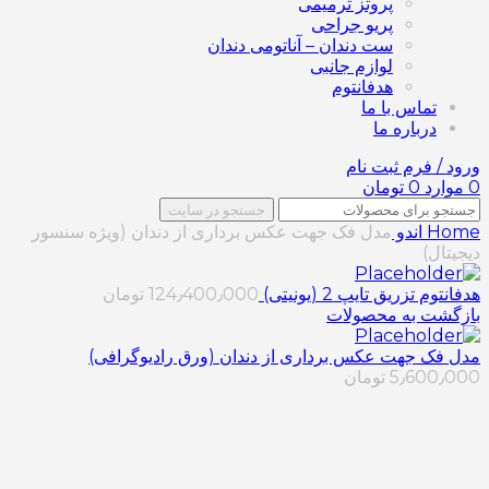
پروتز ترمیمی
پریو جراحی
ست دندان – آناتومی دندان
لوازم جانبی
هدفانتوم
تماس با ما
درباره ما
ورود / فرم ثبت نام
0
موارد
0
تومان
جستجو در سایت
Home
اندو
مدل فک جهت عکس برداری از دندان (ویژه سنسور
دیجیتال)
هدفانتوم تزریق تایپ 2 (یونیتی)
124٫400٫000
تومان
بازگشت به محصولات
مدل فک جهت عکس برداری از دندان (ورق رادیوگرافی)
5٫600٫000
تومان
برای بزرگنمایی کلیک کنید