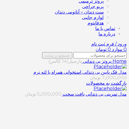
پروتز ترمیمی
پریو جراحی
ست دندان – آناتومی دندان
لوازم جانبی
هدفانتوم
تماس با ما
درباره ما
ورود / فرم ثبت نام
0
موارد
0
تومان
جستجو در سایت
Home
پروتز بی دندانی
پارسیل(14 کالس)
مدل فک پایین بی دندانی استخوانی همراه با لثه نرم
7٫000٫000
تومان
بازگشت به محصولات
مدل تمرینی بی دندانی بافت سخت
5٫000٫000
تومان
برای بزرگنمایی کلیک کنید