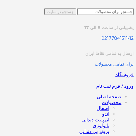
جستجو در سایت
پشتیبانی از ساعت 8 الی 17
02177841311-12
ارسال به تمامی نقاط ایران
برای تمامی محصولات
فروشگاه
ورود / فرم ثبت نام
صفحه اصلی
محصولات
اطفال
اندو
ایمپلنت دندانی
پاتولوژی
پروتز بی دندانی