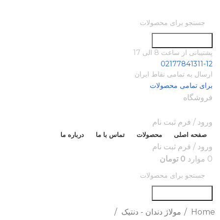
جستجو در سایت
پشتیبانی از ساعت 8 الی 17
02177841311-12
ارسال به تمامی نقاط ایران
برای تمامی محصولات
فروشگاه
ورود / فرم ثبت نام
صفحه اصلی
محصولات
تماس با ما
درباره ما
ورود / فرم ثبت نام
0
موارد
0
تومان
جستجو در سایت
Home
مولاژ دندان - دنتیک