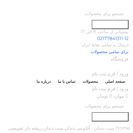
جستجو در سایت
پشتیبانی از ساعت 8 الی 17
02177841311-12
ارسال به تمامی نقاط ایران
برای تمامی محصولات
فروشگاه
ورود / فرم ثبت نام
صفحه اصلی
محصولات
تماس با ما
درباره ما
ورود / فرم ثبت نام
0
موارد
0
تومان
جستجو در سایت
Home
ست دندان - آناتومی دندان
ست دندان ریشه دار تعویضی